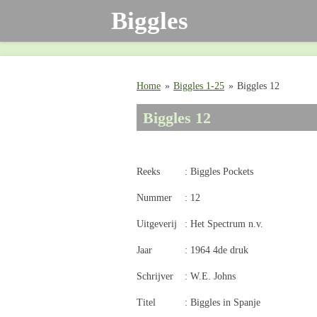
Biggles
Ga
direct
naar
de
hoofdinhoud
Home
»
Biggles 1-25
»
Biggles 12
Biggles 12
Reeks
: Biggles Pockets
Nummer
: 12
Uitgeverij
: Het Spectrum n.v.
Jaar
: 1964 4de druk
Schrijver
: W.E. Johns
Titel
: Biggles in Spanje