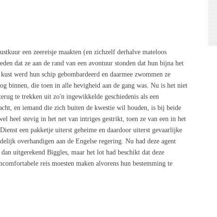
ustkuur een zeereisje maakten (en zichzelf derhalve mateloos
eden dat ze aan de rand van een avontuur stonden dat hun bijna het
se kust werd hun schip gebombardeerd en daarmee zwommen ze
log binnen, die toen in alle hevigheid aan de gang was. Nu is het niet
erug te trekken uit zo'n ingewikkelde geschiedenis als een
cht, en iemand die zich buiten de kwestie wil houden, is bij beide
l heel stevig in het net van intriges gestrikt, toen ze van een in het
enst een pakketje uiterst geheime en daardoor uiterst gevaarlijke
delijk overhandigen aan de Engelse regering. Nu had deze agent
 dan uitgerekend Biggles, maar het lot had beschikt dat deze
ncomfortabele reis moesten maken alvorens hun bestemming te