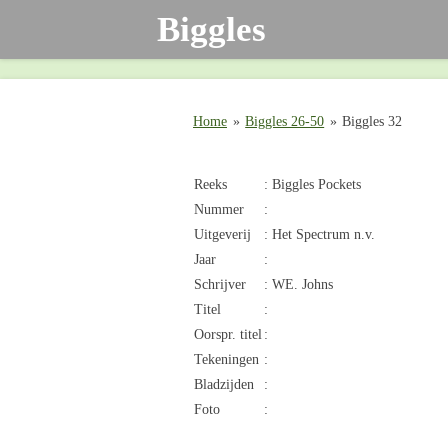
Biggles
Ga
direct
naar
de
hoofdinhoud
Home
»
Biggles 26-50
»
Biggles 32
Reeks
: Biggles Pockets
Nummer
:
Uitgeverij
: Het Spectrum n.v.
Jaar
:
Schrijver
: WE. Johns
Titel
:
Oorspr. titel
:
Tekeningen
:
Bladzijden
:
Foto
: