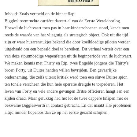
Inhoud
: Zoals vermeld op de binnenflap:
Biggles' roemruchte carrière dateert al van de Eerste Wereldoorlog.
Hoewel de luchtvaart toen pas in haar kinderschoenen stond, kende men
reeds de waarde van het vliegtuig als strategisch object. Ook uit die tijd
zijn er ware huzarenstukjes bekend die door koelbloedige piloten werden
uitgehaald om een bepaald doel te bereiken. Dit verhaal vertelt over een
van deze stoutmoedige wapenfeiten uit de beginperiode van de luchtvaart.
We maken kennis met Thirty en Rip, twee Engelde jongens die Thirty's
broer, Forty, uit Duitse handen willen bevrijden. Een gevaarlijke
onderneming, die zelfs uiterst kritiek werd toen een sluwe Duitse spion
ten tonele verscheen die hun hele operatie dreigde te torpederen. Het
leven van Forty en vele andere gevangen Britse officieren hangt aan een
zijden draad. Maar gelukkig had het lot de twee dappere knapen met de
bekwame Bigglesworth in contact gebracht. En dat maakt alle problemen
altijd minder hopeloos dan ze op het eerste gezicht schijnen.