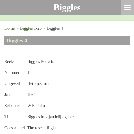
Biggles
Ga
direct
naar
de
Home
»
Biggles 1-25
»
Biggles 4
hoofdinhoud
Biggles 4
Reeks
: Biggles Pockets
Nummer
: 4
Uitgeverij
: Het Spectrum
Jaar
: 1964
Schrijver
: W.E. Johns
Titel
: Biggles in vijandelijk gebied
Oorspr. titel
: The rescue flight