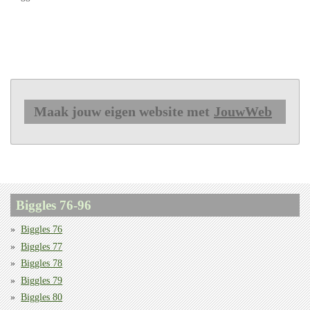
Maak jouw eigen website met
JouwWeb
Biggles 76-96
Biggles 76
Biggles 77
Biggles 78
Biggles 79
Biggles 80